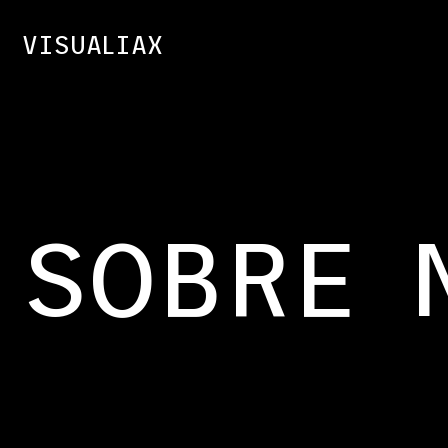
Ir
contenido
al
VISUALIAX
contenido
SOBRE 